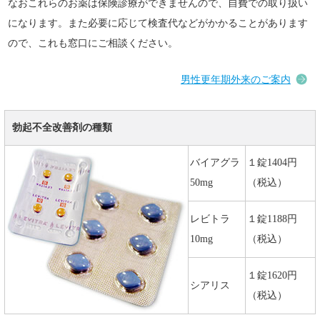
なおこれらのお薬は保険診療ができませんので、自費での取り扱い
になります。また必要に応じて検査代などがかかることがあります
ので、これも窓口にご相談ください。
男性更年期外来のご案内
勃起不全改善剤の種類
バイアグラ
１錠1404円
50mg
（税込）
レビトラ
１錠1188円
10mg
（税込）
１錠1620円
シアリス
（税込）