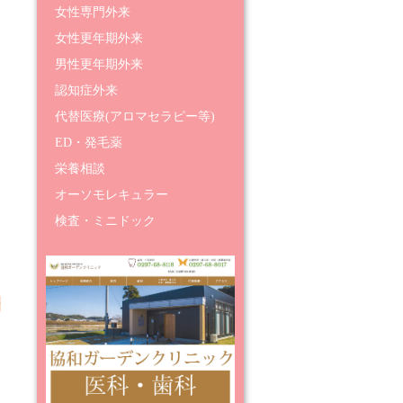
女性専門外来
女性更年期外来
男性更年期外来
認知症外来
代替医療(アロマセラピー等)
ED・発毛薬
栄養相談
オーソモレキュラー
検査・ミニドック