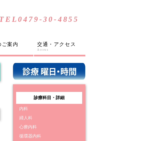
TEL
0479-30-4855
のご案内
交通・アクセス
Access
診療科目・詳細
内科
婦人科
心療内科
循環器内科